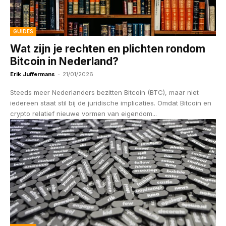
GUIDES
Wat zijn je rechten en plichten rondom
Bitcoin in Nederland?
Erik Juffermans
-
21/01/2026
Steeds meer Nederlanders bezitten Bitcoin (BTC), maar niet
iedereen staat stil bij de juridische implicaties. Omdat Bitcoin en
crypto relatief nieuwe vormen van eigendom...