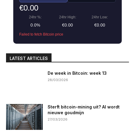
€0.00
24hr %:
24hr High:
24hr Low:
0.0%
€0.00
€0.00
Failed to fetch Bitcoin price
LATEST ARTICLES
De week in Bitcoin: week 13
28/03/2026
Sterft bitcoin-mining uit? AI wordt
nieuwe goudmijn
27/03/2026