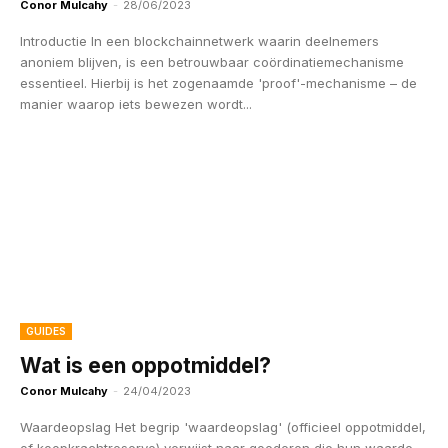
Conor Mulcahy
-
28/06/2023
Introductie In een blockchainnetwerk waarin deelnemers
anoniem blijven, is een betrouwbaar coördinatiemechanisme
essentieel. Hierbij is het zogenaamde 'proof'-mechanisme – de
manier waarop iets bewezen wordt...
GUIDES
Wat is een oppotmiddel?
Conor Mulcahy
-
24/04/2023
Waardeopslag Het begrip 'waardeopslag' (officieel oppotmiddel,
of koopkrachtreserve) verwijst naar goederen die hun waarde