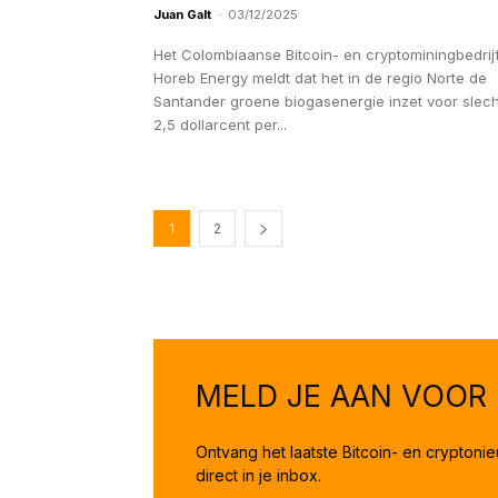
Juan Galt
-
03/12/2025
Het Colombiaanse Bitcoin- en cryptominingbedrij
Horeb Energy meldt dat het in de regio Norte de
Santander groene biogasenergie inzet voor slech
2,5 dollarcent per...
1
2
MELD JE AAN VOOR
Ontvang het laatste Bitcoin- en crypton
direct in je inbox.