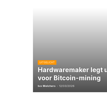
UITGELICHT
Hardwaremaker legt uit
voor Bitcoin-mining
Ivo Melchers
-
12/03/2026