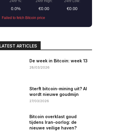
24hr %:
24hr High:
24hr Low:
0.0%
€0.00
€0.00
Failed to fetch Bitcoin price
LATEST ARTICLES
De week in Bitcoin: week 13
28/03/2026
Sterft bitcoin-mining uit? AI
wordt nieuwe goudmijn
27/03/2026
Bitcoin overklast goud
tijdens Iran-oorlog: de
nieuwe veilige haven?